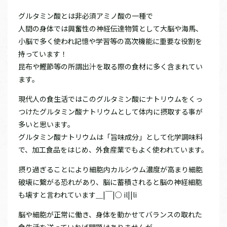
グルタミン酸とは非必須アミノ酸の一種で
人間の身体では興奮性の神経伝達物質として大脳や海馬、
小脳で多く使われ記憶や学習等の高次機能に重要な役割を
持っています！
昆布や鰹節等の所謂出汁を取る際の食材に多く含まれてい
ます。
現代人の食生活ではこのグルタミン酸にナトリウムをくっ
つけたグルタミン酸ナトリウムとして体内に摂取する事が
多いと思います。
グルタミン酸ナトリウムは「旨味成分」として化学調味料
で、加工食品をはじめ、外食産業でもよく使われています。
摂り過ぎることにより細胞内カルシウム濃度が高まり細胞
破壊に繋がる恐れがあり、脳に蓄積されると脳の神経細胞
も壊すと言われています＿|￣|○ il||li
脳や細胞が正常に働き、身体を動かせてバランスの取れた