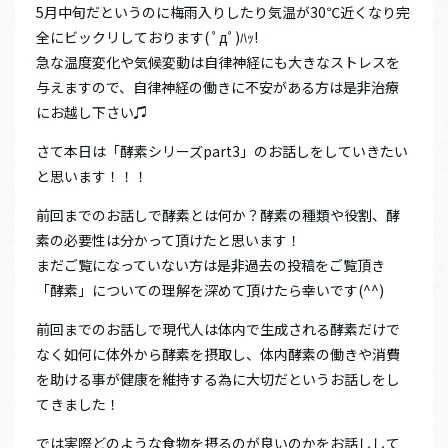
5月中旬だというのに梅雨入りしたり気温が30℃近くなり完
全にビックリしております( ﾟдﾟ)ﾊｯ!
急な温度変化や気候変動は自律神経にも大きなストレスを
与えますので、自律神経の働きに不安がある方は是非治療
にお越し下さい♫
さて本日は「酵素シリーズpart3」のお話しをしていきたい
と思います！！！
前回までのお話しで酵素とは何か？酵素の種類や役割、酵
素の必要性は分かって頂けたと思います！
まだご覧になっていない方は是非過去の投稿をご覧頂き
「酵素」についての理解を深めて頂けたら幸いです(^^)
前回までのお話しで現代人は体内で生成される酵素だけで
なく如何に体外から酵素を摂取し、体内酵素の働きや消費
を助ける事が健康を維持する為に大切だというお話しをし
てきました！
では実際どのような食物を摂るのが良いのかをお話しして