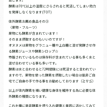
致します。
酵素は70℃以上の温度にさらされると死活してしまい効力
を発揮しなくなります(TOT)
体外酵素お薦め食品その③
〈果物・フルーツ〉
果物にも酵素が含まれています！
そのまま摂取するのもいいのですが！
オヌヌメは果物をグラニュー糖や上白糖と混ぜ発酵させ作
る酵素ジュースや酵素シロップ☆
市販されているものは保存料が含まれている事も多く水と
混ぜ合わせている事も多いです。
酵素は水と合わせると72時間後には死活すると言われてい
ますので、果物を使った酵素を摂取したい場合は是非ご自
宅でご自身の手で作る事をお勧めしております（≧∇≦）
以上が体内酵素を補い健康な身体を維持する為に必要な体
外酵素の種類になります。
これを機に是非酵素を摂り入れ健康と美容に活かしてみて