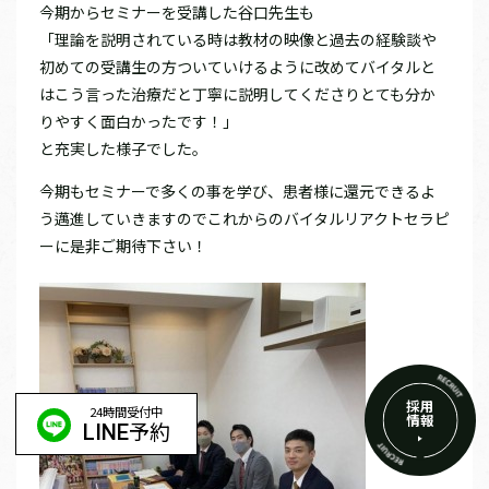
今期からセミナーを受講した谷口先生も
「理論を説明されている時は教材の映像と過去の経験談や
初めての受講生の方ついていけるように改めてバイタルと
はこう言った治療だと丁寧に説明してくださりとても分か
りやすく面白かったです！」
と充実した様子でした。
今期もセミナーで多くの事を学び、患者様に還元できるよ
う邁進していきますのでこれからのバイタルリアクトセラピ
ーに是非ご期待下さい！
採用
24時間受付中
情報
予約
LINE