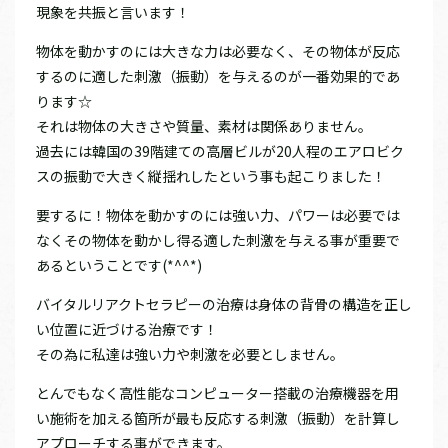
現象を共振と言います！
物体を動かすのには大きな力は必要なく、その物体が反応
するのに適した刺激（振動）を与えるのが一番効果的であ
ります☆
それは物体の大きさや質量、素材は関係ありません。
過去には韓国の39階建ての高層ビルが20人程のエアロビク
スの振動で大きく縦揺れしたという事も起こりました！
要するに！物体を動かすのには強い力、パワーは必要では
なくその物体を動かし得る適した刺激を与える事が重要で
あるということです(*^^*)
バイタルリアクトセラピーの治療は身体の背骨の構造を正し
い位置に近づける治療です！
その為に私達は強い力や刺激を必要としません。
とんでもなく高性能なコンピューター搭載の治療機器を用
い施術を加える箇所が最も反応する刺激（振動）を計算し
アプローチする事ができます。